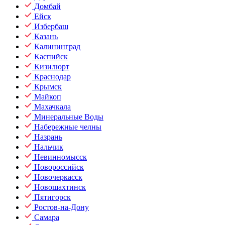
Домбай
Ейск
Избербаш
Казань
Калининград
Каспийск
Кизилюрт
Краснодар
Крымск
Майкоп
Махачкала
Минеральные Воды
Набережные челны
Назрань
Нальчик
Невинномысск
Новороссийск
Новочеркасск
Новошахтинск
Пятигорск
Ростов-на-Дону
Самара