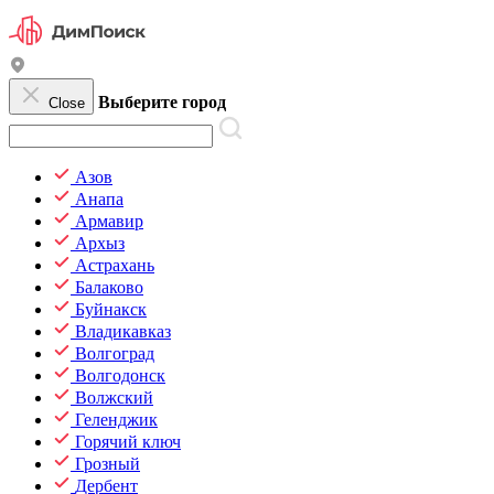
Выберите город
Close
Азов
Анапа
Армавир
Архыз
Астрахань
Балаково
Буйнакск
Владикавказ
Волгоград
Волгодонск
Волжский
Геленджик
Горячий ключ
Грозный
Дербент