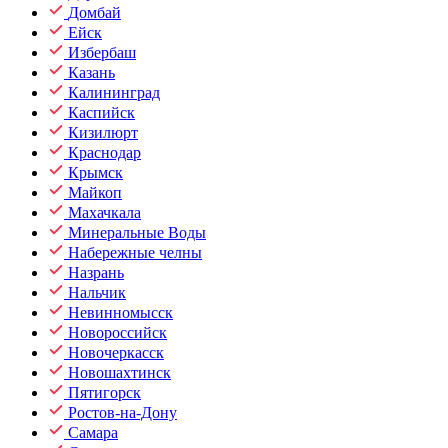
Домбай
Ейск
Избербаш
Казань
Калининград
Каспийск
Кизилюрт
Краснодар
Крымск
Майкоп
Махачкала
Минеральные Воды
Набережные челны
Назрань
Нальчик
Невинномысск
Новороссийск
Новочеркасск
Новошахтинск
Пятигорск
Ростов-на-Дону
Самара