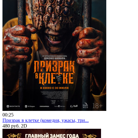
00:25
Призрак в клетке (комедия, ужасы, три...
480 руб.
2D