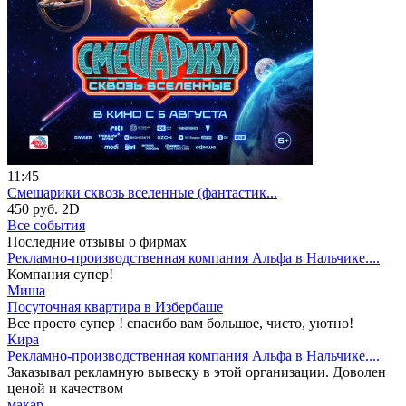
11:45
Смешарики сквозь вселенные (фантастик...
450 руб.
2D
Все события
Последние отзывы о фирмах
Рекламно-производственная компания Альфа в Нальчике....
Компания супер!
Миша
Посуточная квартира в Избербаше
Все просто супер ! спасибо вам большое, чисто, уютно!
Кира
Рекламно-производственная компания Альфа в Нальчике....
Заказывал рекламную вывеску в этой организации. Доволен
ценой и качеством
макар