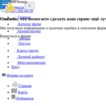
Выберите номер
Махачкала
8 (988) 260-44-18
Главная
Спасибо, что помогаете сделать наш сервис ещё лу
Отменить
Каталог фирм
Мы получили информацию о наличии ошибки в описании фирмы
Акции/скидки
Вернуться к фирме
Афиша
Погода
Карта города
Личный кабинет
Моб.приложение
Вход
Фирмы на карте
Главная
Карта
Избранное