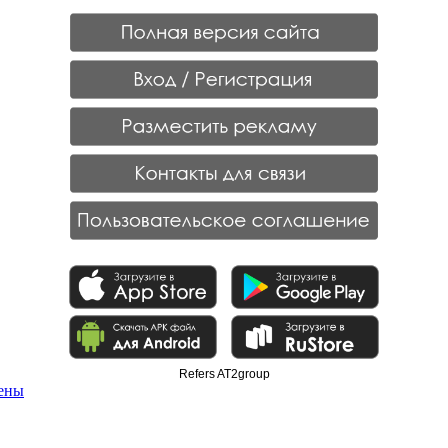
Refers AT2group
щены