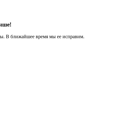
чше!
. В ближайшее время мы ее исправим.